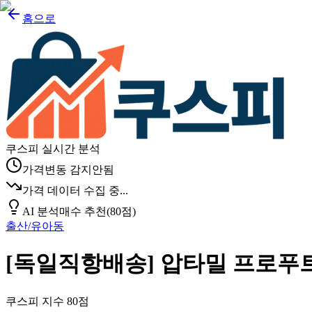
홈으로
쿠스피 실시간 분석
가격변동 감지안됨
가격 데이터 수집 중...
AI 분석
매수 추천
(
80
점)
출산/유아동
[독일직항배송] 압타밀 프로푸트라
쿠스피 지수
80
점