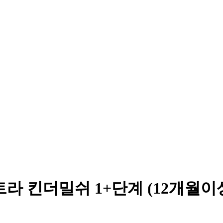
 킨더밀쉬 1+단계 (12개월이상),