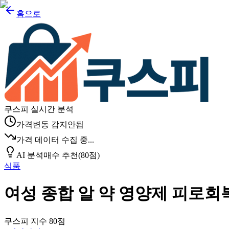
홈으로
쿠스피 실시간 분석
가격변동 감지안됨
가격 데이터 수집 중...
AI 분석
매수 추천
(
80
점)
식품
여성 종합 알 약 영양제 피로회
쿠스피 지수
80
점