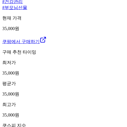
#
건강관리
#
부모님선물
현재 가격
35,000원
쿠팡에서 구매하기
구매 추천 타이밍
최저가
35,000
원
평균가
35,000
원
최고가
35,000
원
쿠스피 지수