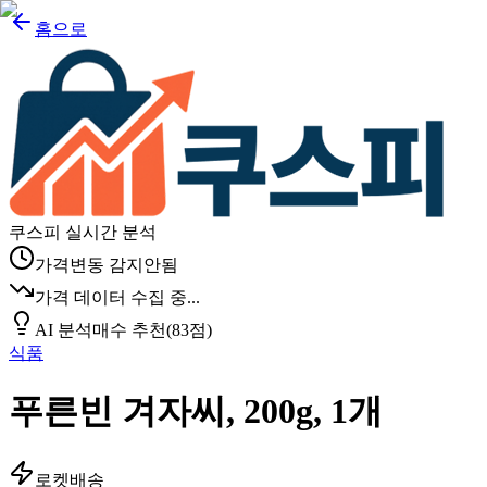
홈으로
쿠스피 실시간 분석
가격변동 감지안됨
가격 데이터 수집 중...
AI 분석
매수 추천
(
83
점)
식품
푸른빈 겨자씨, 200g, 1개
로켓배송