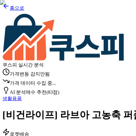
홈으로
쿠스피 실시간 분석
가격변동 감지안됨
가격 데이터 수집 중...
AI 분석
매수 추천
(
83
점)
생활용품
[비건라이프] 라브아 고농축 
로켓배송