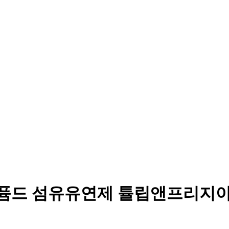
퍼퓸드 섬유유연제 튤립앤프리지아