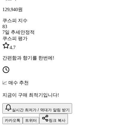
129,940
원
쿠스피 지수
83
7일 추세
안정적
쿠스피 평가
4.7
간편함과 향기를 한번에!
📈 매수 추천
지금이 구매 최적기입니다!
실시간 최저가 / 역대가 알림 받기
카카오톡
트위터
링크 복사