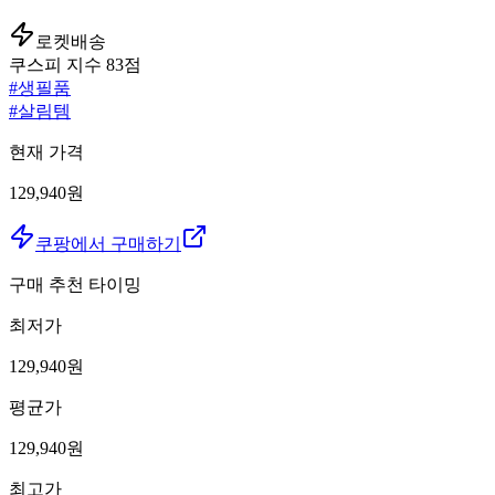
로켓배송
쿠스피 지수
83
점
#
생필품
#
살림템
현재 가격
129,940원
쿠팡에서 구매하기
구매 추천 타이밍
최저가
129,940
원
평균가
129,940
원
최고가