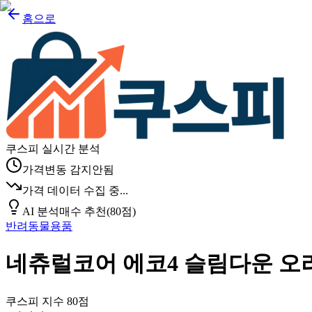
홈으로
쿠스피 실시간 분석
가격변동 감지안됨
가격 데이터 수집 중...
AI 분석
매수 추천
(
80
점)
반려동물용품
네츄럴코어 에코4 슬림다운 오리 다
쿠스피 지수
80
점