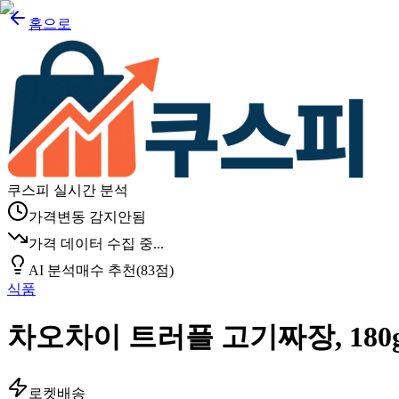
홈으로
쿠스피 실시간 분석
가격변동 감지안됨
가격 데이터 수집 중...
AI 분석
매수 추천
(
83
점)
식품
차오차이 트러플 고기짜장, 180g
로켓배송