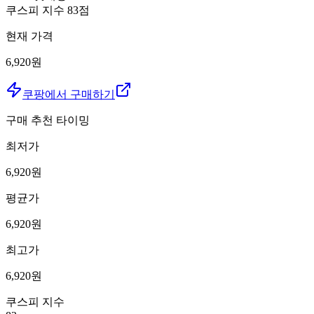
쿠스피 지수
83
점
현재 가격
6,920원
쿠팡에서 구매하기
구매 추천 타이밍
최저가
6,920
원
평균가
6,920
원
최고가
6,920
원
쿠스피 지수