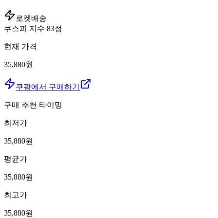
로켓배송
쿠스피 지수
83
점
현재 가격
35,880원
쿠팡에서 구매하기
구매 추천 타이밍
최저가
35,880
원
평균가
35,880
원
최고가
35,880
원