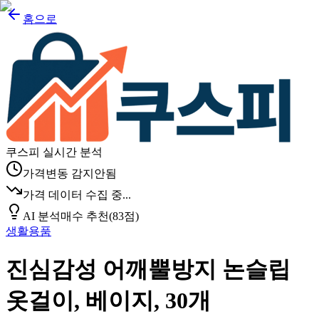
홈으로
쿠스피 실시간 분석
가격변동 감지안됨
가격 데이터 수집 중...
AI 분석
매수 추천
(
83
점)
생활용품
진심감성 어깨뿔방지 논슬립
옷걸이, 베이지, 30개