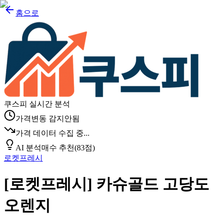
홈으로
쿠스피 실시간 분석
가격변동 감지안됨
가격 데이터 수집 중...
AI 분석
매수 추천
(
83
점)
로켓프레시
[로켓프레시] 카슈골드 고당도
오렌지