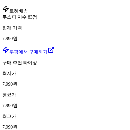
로켓배송
쿠스피 지수
83
점
현재 가격
7,990원
쿠팡에서 구매하기
구매 추천 타이밍
최저가
7,990
원
평균가
7,990
원
최고가
7,990
원