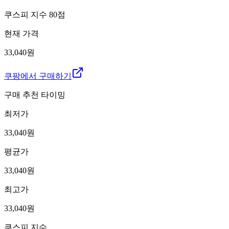
쿠스피 지수
80
점
현재 가격
33,040원
쿠팡에서 구매하기
구매 추천 타이밍
최저가
33,040
원
평균가
33,040
원
최고가
33,040
원
쿠스피 지수