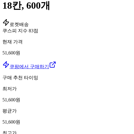
18칸, 600개
로켓배송
쿠스피 지수
83
점
현재 가격
51,600원
쿠팡에서 구매하기
구매 추천 타이밍
최저가
51,600
원
평균가
51,600
원
최고가