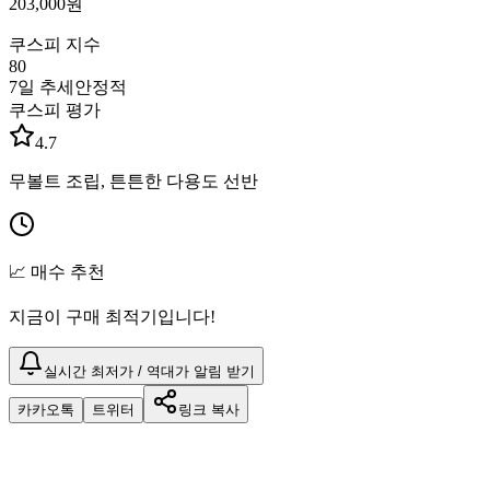
203,000
원
쿠스피 지수
80
7일 추세
안정적
쿠스피 평가
4.7
무볼트 조립, 튼튼한 다용도 선반
📈 매수 추천
지금이 구매 최적기입니다!
실시간 최저가 / 역대가 알림 받기
카카오톡
트위터
링크 복사