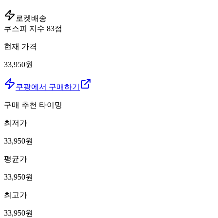
로켓배송
쿠스피 지수
83
점
현재 가격
33,950원
쿠팡에서 구매하기
구매 추천 타이밍
최저가
33,950
원
평균가
33,950
원
최고가
33,950
원