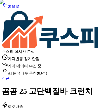
홈으로
쿠스피 실시간 분석
가격변동 감지안됨
가격 데이터 수집 중...
AI 분석
매수 추천
(
83
점)
식품
곰곰 25 고단백질바 크런치
로켓배송