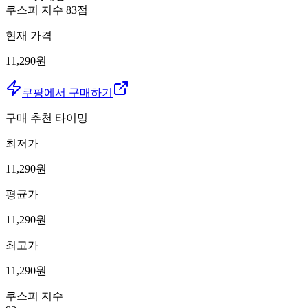
쿠스피 지수
83
점
현재 가격
11,290원
쿠팡에서 구매하기
구매 추천 타이밍
최저가
11,290
원
평균가
11,290
원
최고가
11,290
원
쿠스피 지수