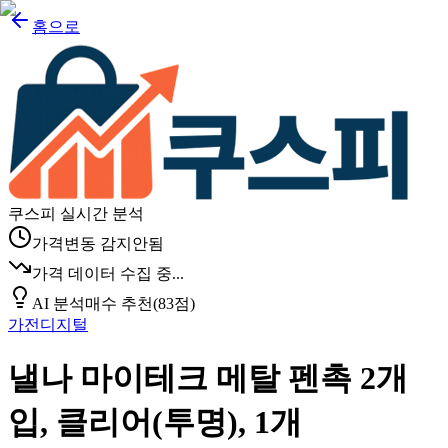
홈으로
쿠스피 실시간 분석
가격변동 감지안됨
가격 데이터 수집 중...
AI 분석
매수 추천
(
83
점)
가전디지털
낼나 마이테크 메탈 펜촉 2개
입, 클리어(투명), 1개