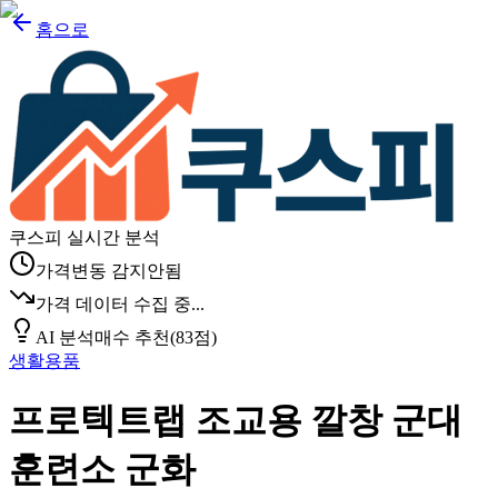
홈으로
쿠스피 실시간 분석
가격변동 감지안됨
가격 데이터 수집 중...
AI 분석
매수 추천
(
83
점)
생활용품
프로텍트랩 조교용 깔창 군대
훈련소 군화