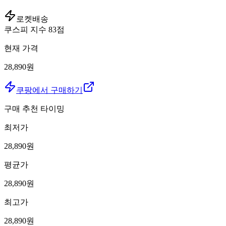
로켓배송
쿠스피 지수
83
점
현재 가격
28,890원
쿠팡에서 구매하기
구매 추천 타이밍
최저가
28,890
원
평균가
28,890
원
최고가
28,890
원