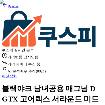
홈으로
쿠스피 실시간 분석
가격변동 감지안됨
가격 데이터 수집 중...
AI 분석
매수 추천
(
80
점)
패션잡화
블랙야크 남녀공용 매그넘 D
GTX 고어텍스 서라운드 미드