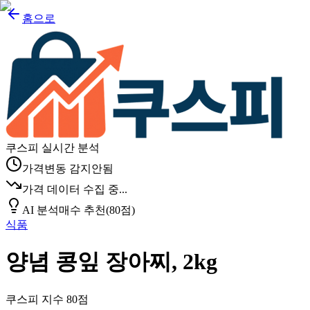
홈으로
쿠스피 실시간 분석
가격변동 감지안됨
가격 데이터 수집 중...
AI 분석
매수 추천
(
80
점)
식품
양념 콩잎 장아찌, 2kg
쿠스피 지수
80
점