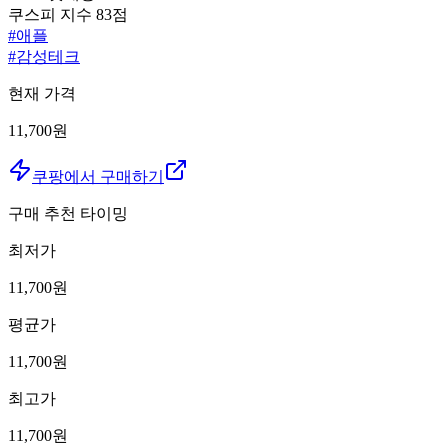
쿠스피 지수
83
점
#
애플
#
감성테크
현재 가격
11,700원
쿠팡에서 구매하기
구매 추천 타이밍
최저가
11,700
원
평균가
11,700
원
최고가
11,700
원