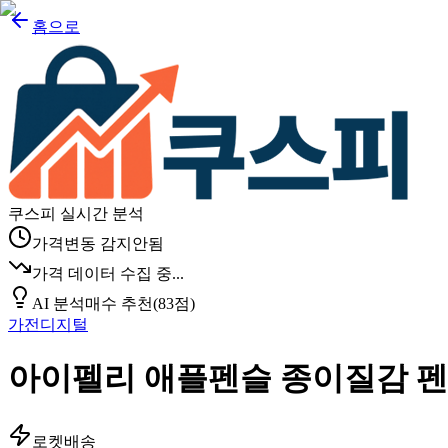
홈으로
쿠스피 실시간 분석
가격변동 감지안됨
가격 데이터 수집 중...
AI 분석
매수 추천
(
83
점)
가전디지털
아이펠리 애플펜슬 종이질감 펜
로켓배송