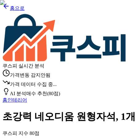
홈으로
쿠스피 실시간 분석
가격변동 감지안됨
가격 데이터 수집 중...
AI 분석
매수 추천
(
80
점)
홈인테리어
초강력 네오디움 원형자석, 1개
쿠스피 지수
80
점