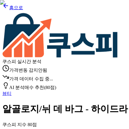
홈으로
쿠스피 실시간 분석
가격변동 감지안됨
가격 데이터 수집 중...
AI 분석
매수 추천
(
80
점)
뷰티
알골로지/뉘 데 바그 - 하이드라 
쿠스피 지수
80
점