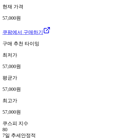
현재 가격
57,000원
쿠팡에서 구매하기
구매 추천 타이밍
최저가
57,000
원
평균가
57,000
원
최고가
57,000
원
쿠스피 지수
80
7일 추세
안정적