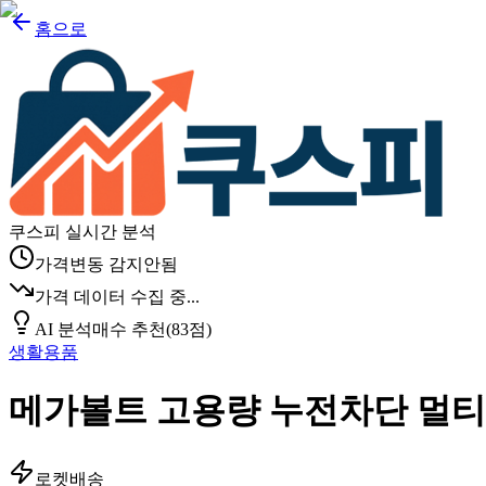
홈으로
쿠스피 실시간 분석
가격변동 감지안됨
가격 데이터 수집 중...
AI 분석
매수 추천
(
83
점)
생활용품
메가볼트 고용량 누전차단 멀티탭 3
로켓배송