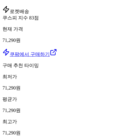
로켓배송
쿠스피 지수
83
점
현재 가격
71,290원
쿠팡에서 구매하기
구매 추천 타이밍
최저가
71,290
원
평균가
71,290
원
최고가
71,290
원