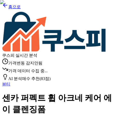
홈으로
쿠스피 실시간 분석
가격변동 감지안됨
가격 데이터 수집 중...
AI 분석
매수 추천
(
83
점)
뷰티
센카 퍼펙트 휩 아크네 케어 에
이 클렌징폼