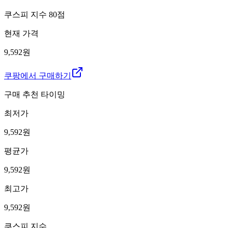
쿠스피 지수
80
점
현재 가격
9,592원
쿠팡에서 구매하기
구매 추천 타이밍
최저가
9,592
원
평균가
9,592
원
최고가
9,592
원
쿠스피 지수