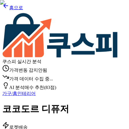
홈으로
쿠스피 실시간 분석
가격변동 감지안됨
가격 데이터 수집 중...
AI 분석
매수 추천
(
83
점)
가구/홈인테리어
코코도르 디퓨저
로켓배송