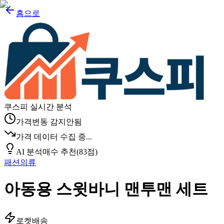
홈으로
쿠스피 실시간 분석
가격변동 감지안됨
가격 데이터 수집 중...
AI 분석
매수 추천
(
83
점)
패션의류
아동용 스윗바니 맨투맨 세트
로켓배송