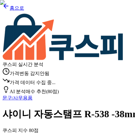
홈으로
쿠스피 실시간 분석
가격변동 감지안됨
가격 데이터 수집 중...
AI 분석
매수 추천
(
80
점)
문구/사무용품
샤이니 자동스탬프 R-538 -38mm
쿠스피 지수
80
점