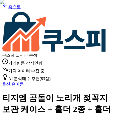
홈으로
쿠스피 실시간 분석
가격변동 감지안됨
가격 데이터 수집 중...
AI 분석
매수 추천
(
83
점)
출산/유아동
티지엠 곰돌이 노리개 젖꼭지
보관 케이스 + 홀더 2종 + 홀더