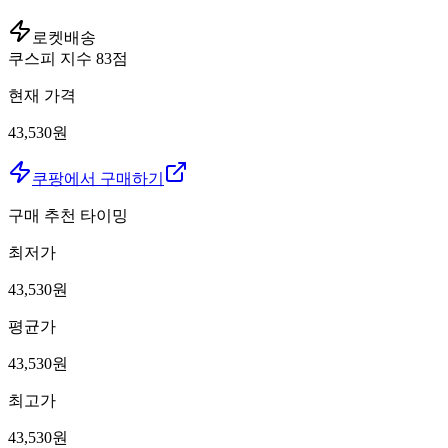
로켓배송
쿠스피 지수
83
점
현재 가격
43,530원
쿠팡에서 구매하기
구매 추천 타이밍
최저가
43,530
원
평균가
43,530
원
최고가
43,530
원