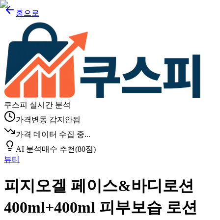
홈으로
쿠스피 실시간 분석
가격변동 감지안됨
가격 데이터 수집 중...
AI 분석
매수 추천
(
80
점)
뷰티
피지오겔 페이스&바디로션
400ml+400ml 피부보습 로션