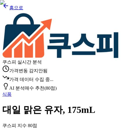
홈으로
쿠스피 실시간 분석
가격변동 감지안됨
가격 데이터 수집 중...
AI 분석
매수 추천
(
80
점)
식품
대일 맑은 유자, 175mL
쿠스피 지수
80
점