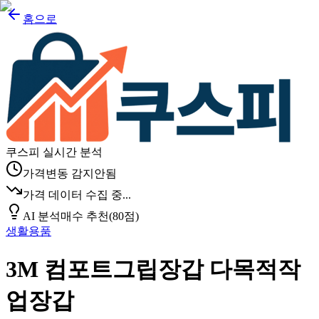
홈으로
쿠스피 실시간 분석
가격변동 감지안됨
가격 데이터 수집 중...
AI 분석
매수 추천
(
80
점)
생활용품
3M 컴포트그립장갑 다목적작
업장갑