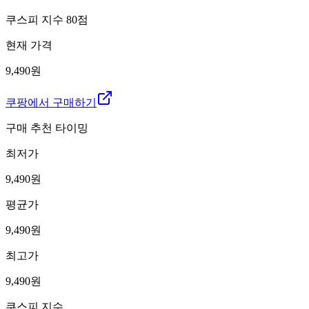
쿠스피 지수
80
점
현재 가격
9,490원
쿠팡에서 구매하기
구매 추천 타이밍
최저가
9,490
원
평균가
9,490
원
최고가
9,490
원
쿠스피 지수