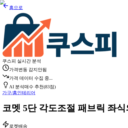
홈으로
쿠스피 실시간 분석
가격변동 감지안됨
가격 데이터 수집 중...
AI 분석
매수 추천
(
83
점)
가구/홈인테리어
코멧 5단 각도조절 패브릭 좌
로켓배송