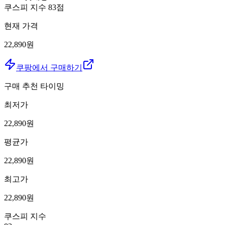
쿠스피 지수
83
점
현재 가격
22,890원
쿠팡에서 구매하기
구매 추천 타이밍
최저가
22,890
원
평균가
22,890
원
최고가
22,890
원
쿠스피 지수