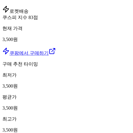
로켓배송
쿠스피 지수
83
점
현재 가격
3,500원
쿠팡에서 구매하기
구매 추천 타이밍
최저가
3,500
원
평균가
3,500
원
최고가
3,500
원