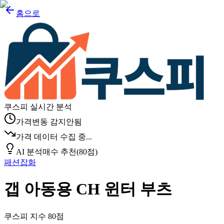
홈으로
쿠스피 실시간 분석
가격변동 감지안됨
가격 데이터 수집 중...
AI 분석
매수 추천
(
80
점)
패션잡화
갭 아동용 CH 윈터 부츠
쿠스피 지수
80
점