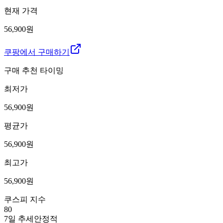
현재 가격
56,900원
쿠팡에서 구매하기
구매 추천 타이밍
최저가
56,900
원
평균가
56,900
원
최고가
56,900
원
쿠스피 지수
80
7일 추세
안정적