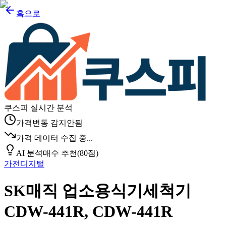
홈으로
쿠스피 실시간 분석
가격변동 감지안됨
가격 데이터 수집 중...
AI 분석
매수 추천
(
80
점)
가전디지털
SK매직 업소용식기세척기
CDW-441R, CDW-441R