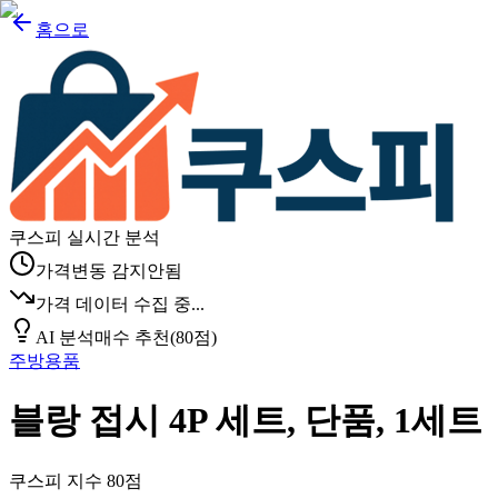
홈으로
쿠스피 실시간 분석
가격변동 감지안됨
가격 데이터 수집 중...
AI 분석
매수 추천
(
80
점)
주방용품
블랑 접시 4P 세트, 단품, 1세트
쿠스피 지수
80
점