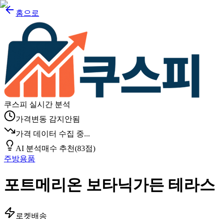
홈으로
쿠스피 실시간 분석
가격변동 감지안됨
가격 데이터 수집 중...
AI 분석
매수 추천
(
83
점)
주방용품
포트메리온 보타닉가든 테라스 
로켓배송