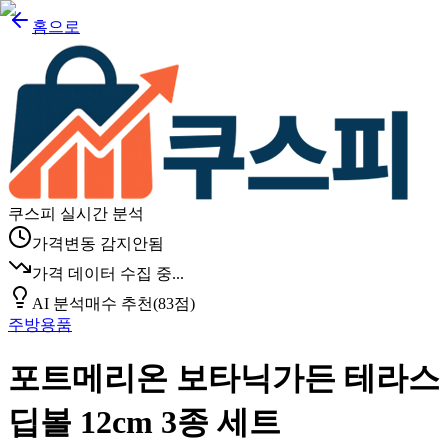
홈으로
쿠스피 실시간 분석
가격변동 감지안됨
가격 데이터 수집 중...
AI 분석
매수 추천
(
83
점)
주방용품
포트메리온 보타닉가든 테라스
딥볼 12cm 3종 세트