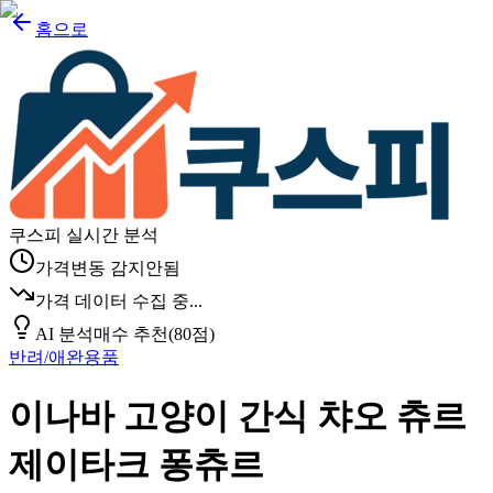
홈으로
쿠스피 실시간 분석
가격변동 감지안됨
가격 데이터 수집 중...
AI 분석
매수 추천
(
80
점)
반려/애완용품
이나바 고양이 간식 챠오 츄르
제이타크 퐁츄르