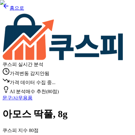
홈으로
쿠스피 실시간 분석
가격변동 감지안됨
가격 데이터 수집 중...
AI 분석
매수 추천
(
80
점)
문구/사무용품
아모스 딱풀, 8g
쿠스피 지수
80
점