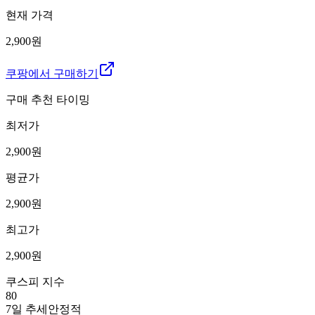
현재 가격
2,900원
쿠팡에서 구매하기
구매 추천 타이밍
최저가
2,900
원
평균가
2,900
원
최고가
2,900
원
쿠스피 지수
80
7일 추세
안정적