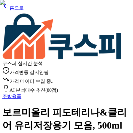
홈으로
쿠스피 실시간 분석
가격변동 감지안됨
가격 데이터 수집 중...
AI 분석
매수 추천
(
80
점)
주방용품
보르미올리 피도테리나&클리
어 유리저장용기 모음, 500ml