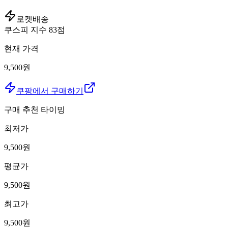
로켓배송
쿠스피 지수
83
점
현재 가격
9,500원
쿠팡에서 구매하기
구매 추천 타이밍
최저가
9,500
원
평균가
9,500
원
최고가
9,500
원