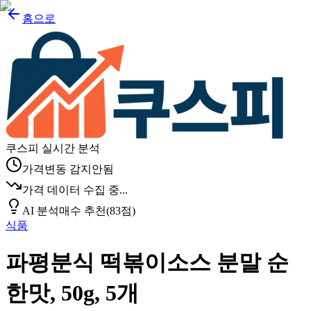
홈으로
쿠스피 실시간 분석
가격변동 감지안됨
가격 데이터 수집 중...
AI 분석
매수 추천
(
83
점)
식품
파평분식 떡볶이소스 분말 순
한맛, 50g, 5개