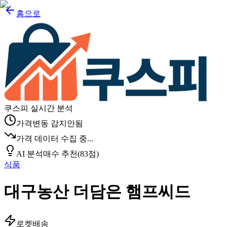
홈으로
쿠스피 실시간 분석
가격변동 감지안됨
가격 데이터 수집 중...
AI 분석
매수 추천
(
83
점)
식품
대구농산 더담은 햄프씨드
로켓배송