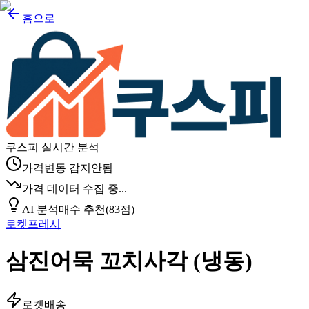
홈으로
쿠스피 실시간 분석
가격변동 감지안됨
가격 데이터 수집 중...
AI 분석
매수 추천
(
83
점)
로켓프레시
삼진어묵 꼬치사각 (냉동)
로켓배송