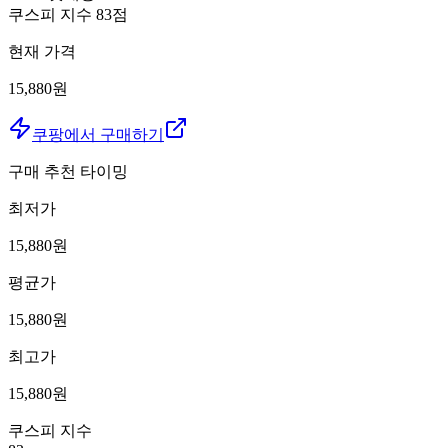
쿠스피 지수
83
점
현재 가격
15,880원
쿠팡에서 구매하기
구매 추천 타이밍
최저가
15,880
원
평균가
15,880
원
최고가
15,880
원
쿠스피 지수