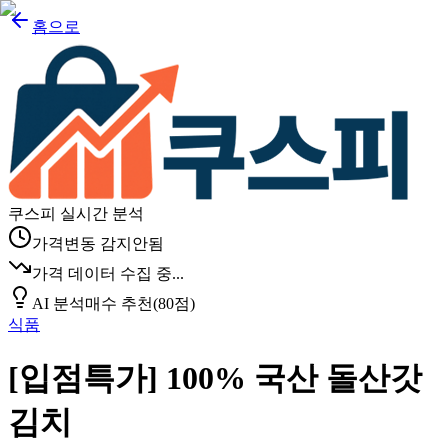
홈으로
쿠스피 실시간 분석
가격변동 감지안됨
가격 데이터 수집 중...
AI 분석
매수 추천
(
80
점)
식품
[입점특가] 100% 국산 돌산갓
김치