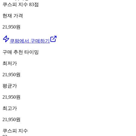
쿠스피 지수
83
점
현재 가격
21,950원
쿠팡에서 구매하기
구매 추천 타이밍
최저가
21,950
원
평균가
21,950
원
최고가
21,950
원
쿠스피 지수