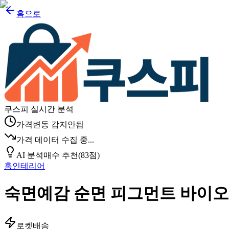
홈으로
쿠스피 실시간 분석
가격변동 감지안됨
가격 데이터 수집 중...
AI 분석
매수 추천
(
83
점)
홈인테리어
숙면예감 순면 피그먼트 바이오칩
로켓배송