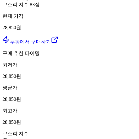
쿠스피 지수
83
점
현재 가격
28,850원
쿠팡에서 구매하기
구매 추천 타이밍
최저가
28,850
원
평균가
28,850
원
최고가
28,850
원
쿠스피 지수