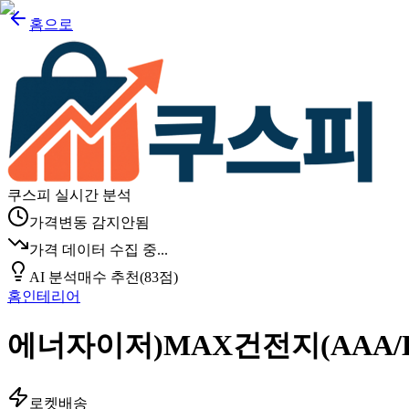
홈으로
쿠스피 실시간 분석
가격변동 감지안됨
가격 데이터 수집 중...
AI 분석
매수 추천
(
83
점)
홈인테리어
에너자이저)MAX건전지(AAA/B8+
로켓배송